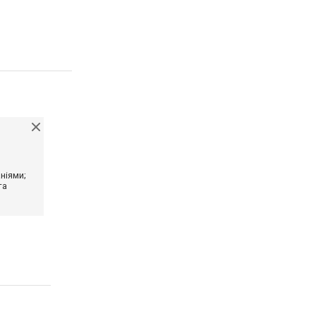
ніями;
та