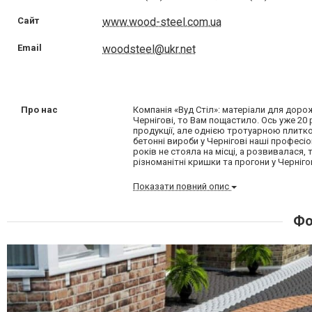
Сайт
www.wood-steel.com.ua
Email
woodsteel@ukr.net
Про нас
Компанія «Вуд Стіл»: матеріали для доро
Чернігові, то Вам пощастило. Ось уже 20
продукції, але однією тротуарною плитк
бетонні вироби у Чернігові наші професі
років не стояла на місці, а розвивалася,
різноманітні кришки та прогони у Чернігов
Показати повний опис
Фо