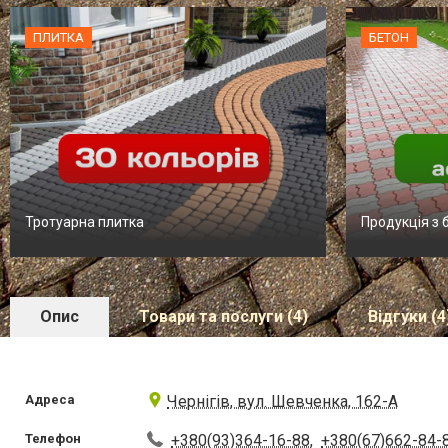
ПЛИТКА
БЕТОН
Тротуарна плитка
Продукція з 
Опис
Товари та послуги (4)
Відгуки (4
Адреса
Чернігів, вул. Шевченка, 162-А
Телефон
+380(93)364-16-88
,
+380(67)662-84-