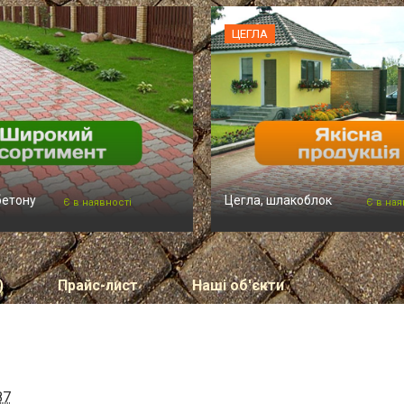
ЦЕГЛА
бетону
Цегла, шлакоблок
Є в наявності
Є в ная
)
Прайс-лист
Наші об'єкти
87