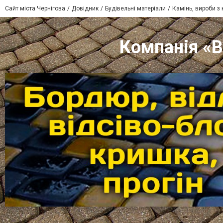
Сайт міста Чернігова
Довідник
Будівельні матеріали
Камінь, вироби з
Компанія «В