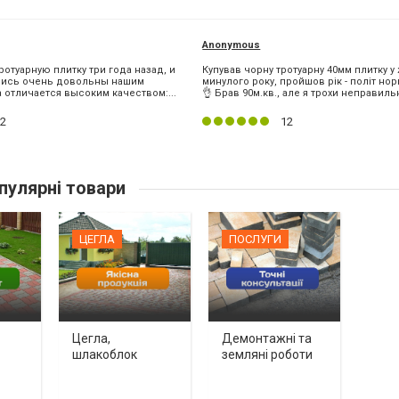
Anonymous
отуарную плитку три года назад, и
Купував чорну тротуарну 40мм плитку у
ались очень довольны нашим
минулого року, пройшов рік - політ но
 отличается высоким качеством:...
👌 Брав 90м.кв., але я трохи неправильн
2
12
пулярні товари
ЦЕГЛА
ПОСЛУГИ
Цегла,
Демонтажні та
шлакоблок
земляні роботи