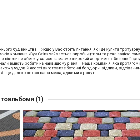
жнього будівництва Якщо у Вас стоїть питання, як і де купити тротуарну
 років компанія «Вуд Стіл» займається виробництвом та реалізацією саме
ою ніколи не обмежувалися та маємо широкий асортимент бетонної прод
онали вміють робити на найвищому рівні! Наша компанія, яка протягом 
 також у чудовій якості виготовляє бетонні бордюри, відливи, відсівання
і. І це далеко не вся наша межа, адже ми з року в...
тоальбоми (1)