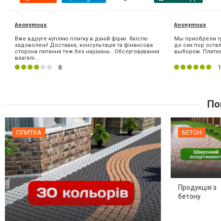
Anonymous
Anonymous
Вже вдруге купляю плитку в даній фірмі. Якістю
Мы приобрели тр
задоволені! Доставка, консультація та фінансова
до сих пор ост
сторона питання теж без нарікань.. Обслуговування
выбором. Плитка
взагалі...
8
1
По
ПЛИТКА
БЕТОН
Продукція з
бетону