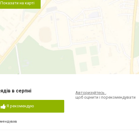
Показати на карті
ядів в серпні
Авторизуйтесь
,
щоб оцінити і порекомендувати
Я рекомендую
омендував