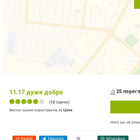
11.17
дуже добре
25 перегл
(
12
оцінок)
Високі оцінки користувачів за
Цена
Ніхто ще не рек
Reddit
Telegram
Viber
WhatsApp