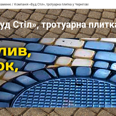
 каменю
Компанія «Вуд Стіл», тротуарна плитка у Чернігові
уд Стіл», тротуарна плитка