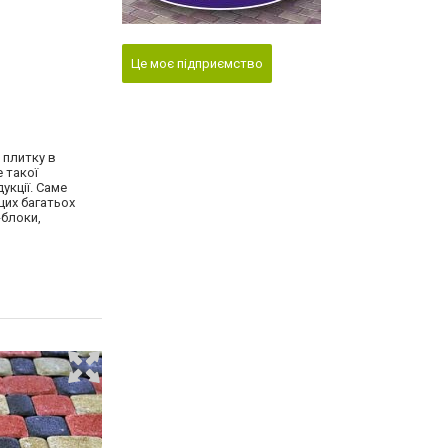
Це моє підприємство
 плитку в
 такої
укції. Саме
цих багатьох
-блоки,