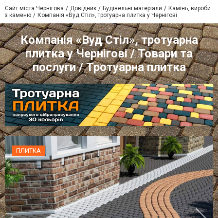
Сайт міста Чернігова
Довідник
Будівельні матеріали
Камінь, вироби
з каменю
Компанія «Вуд Стіл», тротуарна плитка у Чернігові
Компанія «Вуд Стіл», тротуарна
плитка у Чернігові / Товари та
послуги / Тротуарна плитка
ПЛИТКА